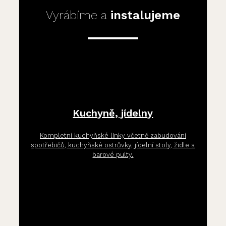
Vyrábíme a
instalujeme
Kuchyně, jídelny
Kompletní kuchyňské linky včetně zabudování
spotřebičů, kuchyňské ostrůvky, jídelní stoly, židle a
barové pulty.