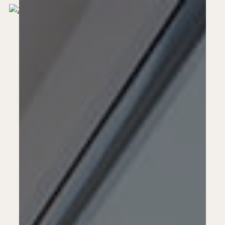
Přeskočit
Menu
na
obsah