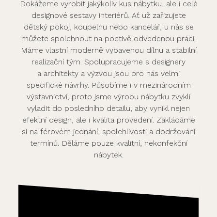
Dokážeme vyrobit jakýkoliv kus nábytku, ale i celé
designové sestavy interiérů. Ať už zařizujete
dětský pokoj, koupelnu nebo kancelář, u nás se
můžete spolehnout na poctivě odvedenou práci.
Máme vlastní moderně vybavenou dílnu a stabilní
realizační tým. Spolupracujeme s designery
a architekty a výzvou jsou pro nás velmi
specifické návrhy. Působíme i v mezinárodním
výstavnictví, proto jsme výrobu nábytku zvyklí
vyladit do posledního detailu, aby vynikl nejen
efektní design, ale i kvalita provedení. Zakládáme
si na férovém jednání, spolehlivosti a dodržování
termínů. Děláme pouze kvalitní, nekonfekční
nábytek.