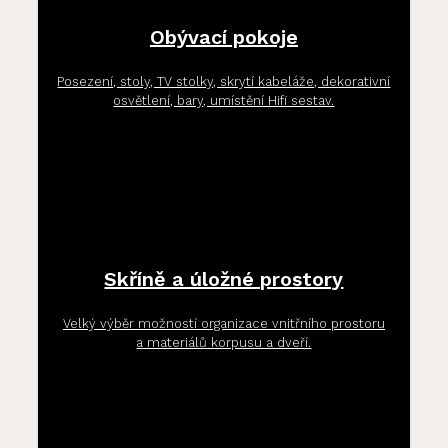
Obývací pokoje
Posezení, stoly, TV stolky, skrytí kabeláže, dekorativní
osvětlení, bary, umístění Hifi sestav.
Skříně a úložné prostory
Velký výběr možností organizace vnitřního prostoru
a materiálů korpusu a dveří.